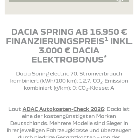
DACIA SPRING AB 16.950 €
1
FINANZIERUNGSPREIS
INKL.
3.000 € DACIA
*
ELEKTROBONUS
Dacia Spring electric 70: Stromverbrauch
kombiniert (kWh/100 km): 12,7; CO
-Emission
2
kombiniert (g/km): 0; CO
-Klasse: A
2
Laut
ADAC Autokosten-Check 2026
: Dacia ist
eine der kostengünstigsten Marken
Deutschlands. Mehrere Modelle sind Sieger in
ihrer jeweiligen Fahrzeugklasse und überzeugen
durch niedrige Gesamtkosten – von der