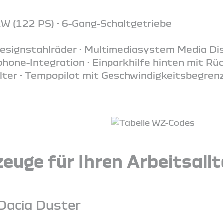
kW (122 PS) • 6-Gang-Schaltgetriebe
Designstahlräder • Multimediasystem Media Dis
one-Integration • Einparkhilfe hinten mit Rü
lter • Tempopilot mit Geschwindigkeitsbegrenze
euge für Ihren Arbeitsall
Dacia Duster