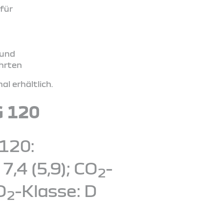
für
 und
ahrten
l erhältlich.
G 120
120:
,4 (5,9); CO
-
2
O
-Klasse: D
2