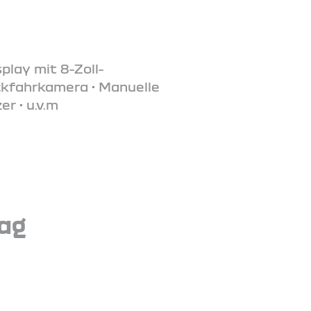
play mit 8-Zoll-
ckfahrkamera • Manuelle
r • u.v.m
tag