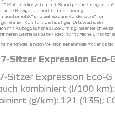
,1’’ Multimediasystem mit Smartphone‑Integration* 
nfache Navigation und Tourenplanung
imaautomatik* und beheizbare Vordersitze* für
genehmen Komfort bei häufigen Ortswechseln
ch mit Autogasantrieb Eco‑G mit großer Reichweite
ringeren Betriebskosten, ideal für tägliche Einsatzf
smerkmale je nach Version serienmäßig oder optiona
 7-Sitzer Expression Eco-
7-Sitzer Expression Eco-G 
ch kombiniert (l/100 km): 7
iniert (g/km): 121 (135); C