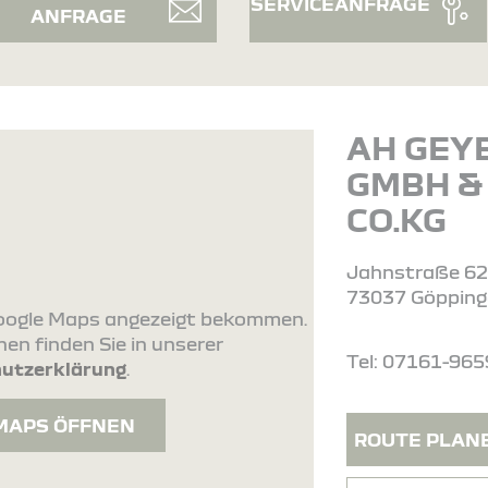
SERVICEANFRAGE
ANFRAGE
AH GEY
GMBH &
CO.KG
Jahnstraße 6
73037 Göppin
 Google Maps angezeigt bekommen.
en finden Sie in unserer
Tel: 07161-96
utzerklärung
.
MAPS ÖFFNEN
ROUTE PLAN