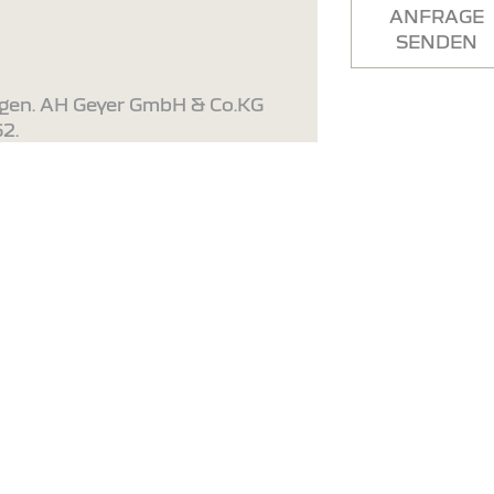
ANFRAGE
SENDEN
ngen. AH Geyer GmbH & Co.KG
2.