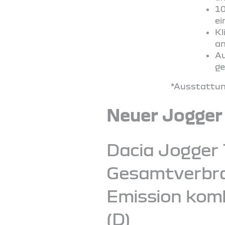
10
ei
Kl
an
Au
ge
*Ausstattung
Neuer Jogger
Dacia Jogger 
Gesamtverbrau
Emission komb
(D)