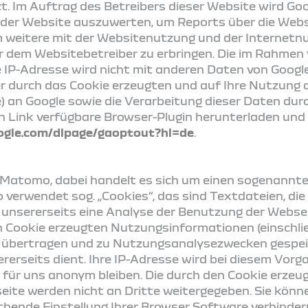
t. Im Auftrag des Betreibers dieser Website wird Go
 der Website auszuwerten, um Reports über die Webs
weitere mit der Websitenutzung und der Internetn
 dem Websitebetreiber zu erbringen. Die im Rahmen 
 IP-Adresse wird nicht mit anderen Daten von Goog
r durch das Cookie erzeugten und auf Ihre Nutzung
se) an Google sowie die Verarbeitung dieser Daten dur
n Link verfügbare Browser-Plugin herunterladen und
oogle.com/dlpage/gaoptout?hl=de
.
Matomo, dabei handelt es sich um einen sogenannt
erwendet sog. „Cookies“, das sind Textdateien, di
 unsererseits eine Analyse der Benutzung der Webse
 Cookie erzeugten Nutzungsinformationen (einschließ
r übertragen und zu Nutzungsanalysezwecken gespei
erseits dient. Ihre IP-Adresse wird bei diesem Vorg
er für uns anonym bleiben. Die durch den Cookie erze
eite werden nicht an Dritte weitergegeben. Sie kön
hende Einstellung Ihrer Browser Software verhindern