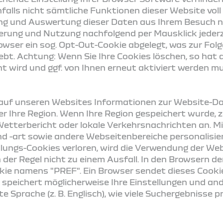
nfalls nicht sämtliche Funktionen dieser Website vol
ng und Auswertung die­ser Daten aus Ihrem Besuch ni
erung und Nutzung nachfolgend per Mausklick jederz
rowser ein sog. Opt-Out-Cookie abgelegt, was zur Fo
ebt. Achtung: Wenn Sie Ihre Cookies löschen, so hat d
t wird und ggf. von Ihnen erneut aktiviert werden mu
auf unseren Websites Informationen zur Website-Dar
r Ihre Region. Wenn Ihre Region gespeichert wurde, z
 Wetterbericht oder lokale Verkehrsnachrichten an. M
nd -art sowie andere Webseitenbereiche personalisie
llungs-Cookies verloren, wird die Verwendung der We
n der Regel nicht zu einem Ausfall. In den Browsern 
ookie namens "PREF". Ein Browser sendet dieses Cook
speichert möglicherweise Ihre Einstellungen und an
e Sprache (z. B. Englisch), wie viele Suchergebnisse 