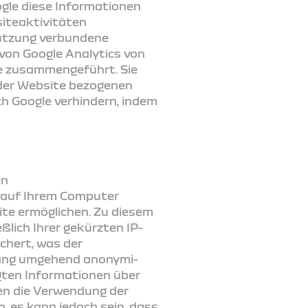
ogle diese Informationen
iteaktivitäten
utzung verbundene
von Google Analytics von
le zusammengeführt. Sie
 der Website bezogenen
ch Google verhindern, indem
en
e auf Ihrem Computer
ite ermöglichen. Zu diesem
lich Ihrer gekürzten IP-
chert, was der
ang umge­hend anony­mi­
ugten Informationen über
nen die Verwendung der
, es kann jedoch sein, dass