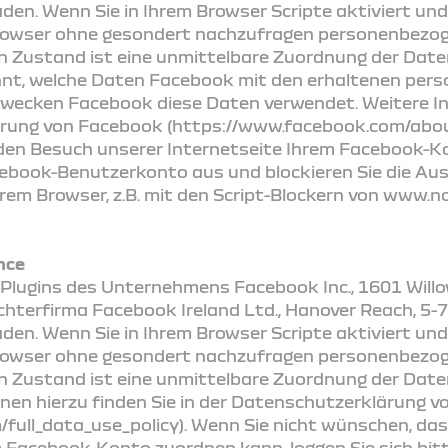
den. Wenn Sie in Ihrem Browser Scripte aktiviert und
hr Browser ohne gesondert nachzufragen personenbez
en Zustand ist eine unmittelbare Zuordnung der Dat
kannt, welche Daten Facebook mit den erhaltenen pe
Zwecken Facebook diese Daten verwendet. Weitere In
ärung von Facebook (https://www.facebook.com/about
en Besuch unserer Internetseite Ihrem Facebook-K
acebook-Benutzerkonto aus und blockieren Sie die Aus
rem Browser, z.B. mit den Script-Blockern von www.n
nce
Plugins des Unternehmens Facebook Inc., 1601 Willo
hterfirma Facebook Ireland Ltd., Hanover Reach, 5-7
den. Wenn Sie in Ihrem Browser Scripte aktiviert und
hr Browser ohne gesondert nachzufragen personenbez
en Zustand ist eine unmittelbare Zuordnung der Dat
onen hierzu finden Sie in der Datenschutzerklärung 
full_data_use_policy). Wenn Sie nicht wünschen, d
m Facebook-Konto zuordnen kann, loggen Sie sich bit