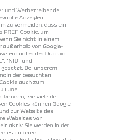
er und Werbetreibende
levante Anzeigen
m zu vermeiden, dass ein
as PREF-Cookie, um
wenn Sie nicht in einem
r außerhalb von Google-
rowsern unter der Domain
C", "NID" und
 gesetzt. Bei unserem
omain der besuchten
-Cookie auch zum
ouTube.
 können, wie viele der
iesen Cookies können Google
 und zur Website des
ere Websites von
t aktiv. Sie werden in der
en es anderen
e eine Seite besuchen, die