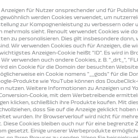
 Anzeigen für Nutzer ansprechender und für Publish
ür gewöhnlich werden Cookies verwendet, um nutzerre
stellung zur Kampagnenleistung zu verbessern oder u
en mehrmals sieht. Renault verwendet Cookies wie d
en zu personalisieren. Dies gilt insbesondere dann, 
nd. Wir verwenden Cookies auch für Anzeigen, die wi
wichtigstes Anzeigen-Cookie heißt "ID". Es wird in B
 Wir verwenden auch andere Cookies, z. B. "_drt_", "FL
rd ein Cookie für die Domain der besuchten Website
öglicherweise ein Cookie namens "__gads" für die D
oogle-Produkte wie YouTube können das DoubeClick
en nutzen. Weitere Informationen zu Anzeigen und Y
Conversion-Cookie, mit dem Werbetreibende ermitteln
igen klicken, schließlich ihre Produkte kaufen. Mit d
vollziehen, dass Sie auf die Anzeige geklickt haben
itet wurden. Ihr Browserverlauf wird nicht für mehr
Diese Cookies bleiben auch nur für eine begrenzte Zei
om gesetzt. Einige unserer Werbeprodukte ermöglich
s an Ihren Browser zu senden. Wenn Sie beispielsweis