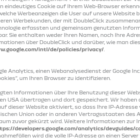
in eindeutiges Cookie auf Ihrem Web-Browser erkenn
welche Werbeanzeigen die User auf unsere Website b
eren Werbekunden, der mit DoubleClick zusammenarbe
chnologie erfassten und gemeinsam genutzten Infor
erbar. Sie enthalten weder Ihren Namen, noch Ihre Ad
mationen über DoubleClick und darüber, wie man dies
w.google.com/intl/de/policies/privacy/
.
e Analytics, einen Webanalysedienst der Google Inc. 
okies“, um Ihren Browser zu identifizieren.
ugten Informationen über Ihre Benutzung dieser Webs
den USA übertragen und dort gespeichert. Wir haben al
f dieser Website aktiviert, so dass Ihre IP-Adresse 
äischen Union oder in anderen Vertragsstaaten de
um zuvor gekürzt wird. Weitere Informationen zur 
tps://developers.google.com/analytics/devguides/col
nahmefällen wird die volle IP-Adresse an einen Serve