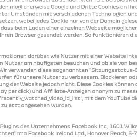
den möglicherweise Google und Dritte Cookies an Ihr
ter Umständen mit verschiedenen Technologien und 
setzen, wobei jedes Cookie nur von der Domain geles
, dass beim Laden einer einzelnen Webseite mögliche
ren Browser gesendet werden. So funktionieren die
mationen darüber, wie Nutzer mit einer Website inte
ten Nutzer am häufigsten besuchen und ob sie von b
 Wir verwenden diese sogenannten "Sitzungsstatus-C
urfen für unsere Nutzer zu verbessern. Blockieren od
ung der Website jedoch nicht. Diese Cookies können
pay per click) und Affiliate-Anzeigen anonym zu mes
"recently_watched_video_id_list", mit dem YouTube die
zuletzt angesehen wurden.
Plugins des Unternehmens Facebook Inc., 1601 Willo
hterfirma Facebook Ireland Ltd., Hanover Reach, 5-7