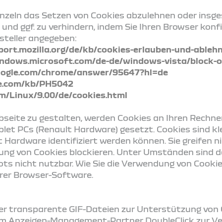
 einzeln das Setzen von Cookies abzulehnen oder ins
 und ggf. zu verhindern, indem Sie Ihren Browser konfi
steller angegeben:
port.mozilla.org/de/kb/cookies-erlauben-und-ableh
indows.microsoft.com/de-de/windows-vista/block-o
google.com/chrome/answer/95647?hl=de
le.com/kb/PH5042
om/Linux/9.00/de/cookies.html
eite zu gestalten, werden Cookies an Ihren Rechner 
let PCs (Renault Hardware) gesetzt. Cookies sind kl
t Hardware identifiziert werden können. Sie greifen 
dung von Cookies blockieren. Unter Umständen sind da
s nicht nutzbar. Wie Sie die Verwendung von Cooki
Ihrer Browser-Software.
er transparente GIF-Dateien zur Unterstützung von 
m Anzeigen-Management-Partner DoubleClick zur Verf