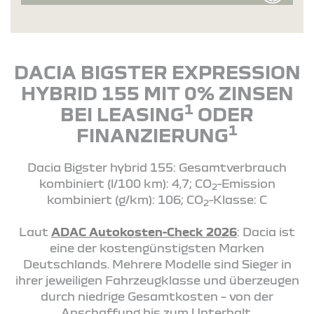
DACIA BIGSTER EXPRESSION
HYBRID 155 MIT 0% ZINSEN
1
BEI LEASING
ODER
1
FINANZIERUNG
Dacia Bigster hybrid 155: Gesamtverbrauch
kombiniert (l/100 km): 4,7; CO
-Emission
2
kombiniert (g/km): 106; CO
-Klasse: C
2
Laut
ADAC Autokosten-Check 2026
: Dacia ist
eine der kostengünstigsten Marken
Deutschlands. Mehrere Modelle sind Sieger in
ihrer jeweiligen Fahrzeugklasse und überzeugen
durch niedrige Gesamtkosten – von der
Anschaffung bis zum Unterhalt.