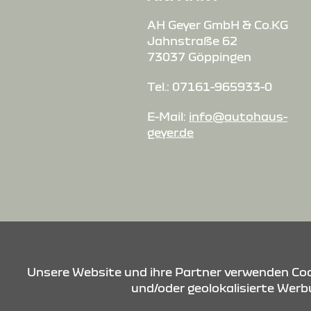
AH Geyer GmbH & Co.KG
Jahnstraße 62
73037 Göppingen
Tel.: 07161-965933-0
E-Mail:
info@autohaus-
geyer.de
Unsere Website und ihre Partner verwenden Cook
und/oder geolokalisierte Werbu