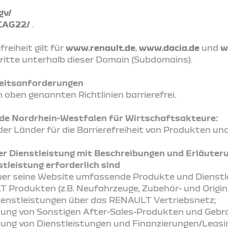
gv/
CAG22/
.
reiheit gilt für
www.renault.de
,
www.dacia.de
und
w
ritte unterhalb dieser Domain (Subdomains).
iheitsanforderungen
 oben genannten Richtlinien barrierefrei.
 Nordrhein-Westfalen für Wirtschaftsakteure:
r Länder für die Barrierefreiheit von Produkten un
er Dienstleistung mit Beschreibungen und Erläuter
tleistung erforderlich sind
er seine Website umfassende Produkte und Dienst
 Produkten (z.B. Neufahrzeuge, Zubehör- und Origina
enstleistungen über das RENAULT Vertriebsnetz;
itung von Sonstigen After-Sales-Produkten und Geb
tung von Dienstleistungen und Finanzierungen/Leasi