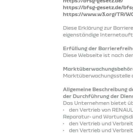
https://bfsg-gesetz.de/
https://bfsg-gesetz.de/bfs
https://www.w3.org/TR/W
Diese Erklärung zur Barrieref
eigenständige Internetauft
Erfüllung der Barrierefre
Diese Webseite ist nach den
Marktüberwachungsbehörde
Marktüberwachungsstelle de
Allgemeine Beschreibung d
der Durchführung der Diens
Das Unternehmen bietet üb
• den Vertrieb von RENAULT
Reparatur- und Wartungsdi
• den Vertrieb und Verbre
• den Vertrieb und Verbrei