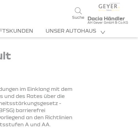
Suche
Dacia Händler
AH Geyer GmbH & Co.KG
FTSKUNDEN
UNSER AUTOHAUS
ult
ndungen im Einklang mit dem
s und des Rates über die
iheitsstärkungsgesetz -
FSG) barrierefrei
rliegend an den Richtlinien
ätsstufen A und AA.